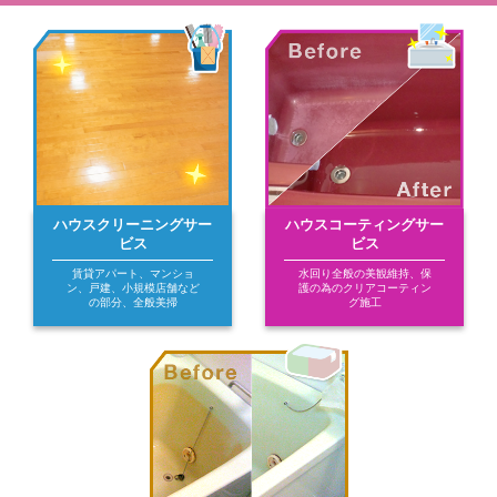
ハウスクリーニングサー
ハウスコーティングサー
ビス
ビス
賃貸アパート、マンショ
水回り全般の美観維持、保
ン、戸建、小規模店舗など
護の為のクリアコーティン
の部分、全般美掃
グ施工